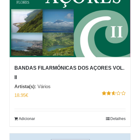
BANDAS FILARMÓNICAS DOS AÇORES VOL.
II
Artista(s):
Vários
18.95
€
Avaliação
2.55
de 5
Adicionar
Detalhes