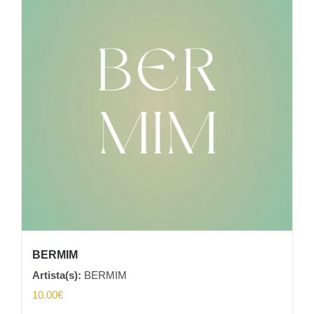
BERMIM
Artista(s):
BERMIM
10.00
€