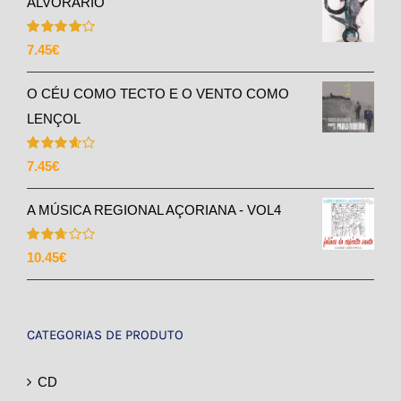
ALVORÁRIO
Avaliação
7.45
€
4.00
de 5
O CÉU COMO TECTO E O VENTO COMO
LENÇOL
Avaliação
7.45
€
3.67
de 5
A MÚSICA REGIONAL AÇORIANA - VOL4
Avaliação
10.45
€
2.71
de 5
CATEGORIAS DE PRODUTO
CD