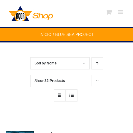
Skip
to
content
INÍCIO
BLUE SEA PROJECT
Sort by
Nome
Show
32 Products