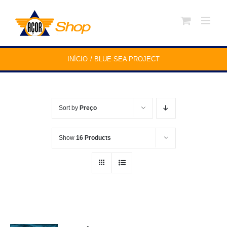
Skip
to
content
INÍCIO
BLUE SEA PROJECT
Sort by
Preço
Show
16 Products