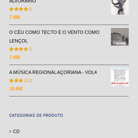
ALVORÁRIO
Avaliação
7.45
€
4.00
de 5
O CÉU COMO TECTO E O VENTO COMO
LENÇOL
Avaliação
7.45
€
3.67
de 5
A MÚSICA REGIONAL AÇORIANA - VOL4
Avaliação
10.45
€
2.71
de 5
CATEGORIAS DE PRODUTO
CD