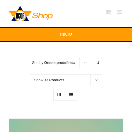
Skip
to
content
INÍCIO
Sort by
Ordem predefinida
Show
32 Products