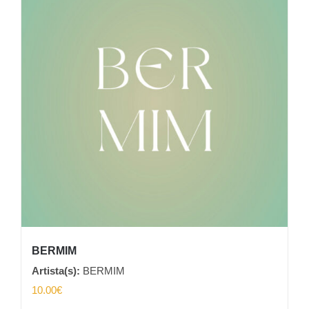
BERMIM
Artista(s):
BERMIM
10.00
€