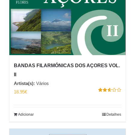
BANDAS FILARMÓNICAS DOS AÇORES VOL.
II
Artista(s):
Vários
18.95
€
Avaliação
2.55
de 5
Adicionar
Detalhes